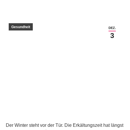
Gesundheit
DEZ.
3
BÜNDNIS DEUTSCHLAND
würde Minister Lauterbach
befragen
Der Winter steht vor der Tür. Die Erkältungszeit hat längst