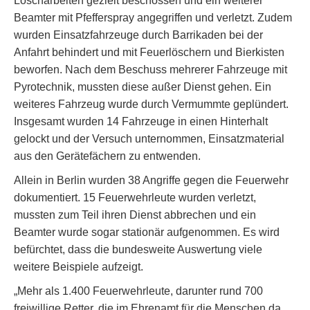
Löscharbeiten gezielt beschossen und ein weiterer
Beamter mit Pfefferspray angegriffen und verletzt. Zudem
wurden Einsatzfahrzeuge durch Barrikaden bei der
Anfahrt behindert und mit Feuerlöschern und Bierkisten
beworfen. Nach dem Beschuss mehrerer Fahrzeuge mit
Pyrotechnik, mussten diese außer Dienst gehen. Ein
weiteres Fahrzeug wurde durch Vermummte geplündert.
Insgesamt wurden 14 Fahrzeuge in einen Hinterhalt
gelockt und der Versuch unternommen, Einsatzmaterial
aus den Gerätefächern zu entwenden.
Allein in Berlin wurden 38 Angriffe gegen die Feuerwehr
dokumentiert. 15 Feuerwehrleute wurden verletzt,
mussten zum Teil ihren Dienst abbrechen und ein
Beamter wurde sogar stationär aufgenommen. Es wird
befürchtet, dass die bundesweite Auswertung viele
weitere Beispiele aufzeigt.
„Mehr als 1.400 Feuerwehrleute, darunter rund 700
freiwillige Retter, die im Ehrenamt für die Menschen da