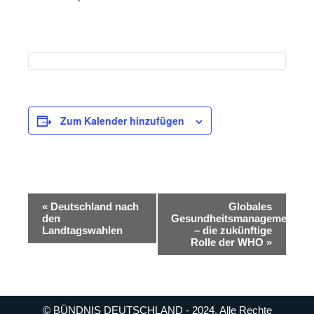
Zum Kalender hinzufügen
Veranstaltung-
«
Deutschland nach
Globales
Navigation
den
Gesundheitsmanagement
Landtagswahlen
– die zukünftige
Rolle der WHO
»
© BÜNDNIS DEUTSCHLAND - 2024. Alle Rechte