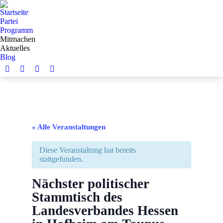
Startseite
Partei
Programm
Mitmachen
Aktuelles
Blog
Facebook
Instagram
YouTube
Twitter
page
page
page
page
opens
opens
opens
opens
in
in
in
in
new
new
new
new
« Alle Veranstaltungen
window
window
window
window
Diese Veranstaltung hat bereits
stattgefunden.
Nächster politischer
Stammtisch des
Landesverbandes Hessen