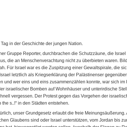
e Tag in der Geschichte der jungen Nation.
ner Gruppe Reporter, durchbrachen die Schutzzäune, die Israel
aus, die an Menschenverachtung nicht zu überbieten waren. Bil
ah. Für Israel war es die Zuspitzung einer Gewaltspirale, die si
Israel letztlich als Kriegserklärung der Palästinenser gegenüber
ten und wer eins und eins zusammenzählen konnte, war sich im K
der israelischer Bomben auf Wohnhäuser und unterirdische Ste
chnell vergessen. Der Protest gegen das Vorgehen der israelis
 the s..!“ in den Städten entstehen.
lich, unser Grundgesetz erlaubt die freie Meinungsäußerung. Ab
üdischen Glaubens sind oder Israel unterstützen, vom Jordan bis