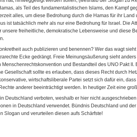
s hat, hinweggetilgt werden sollen, (weshalb der Slogan zu Rec
 Hamas, als Teil des fundamentalistischen Islams, den Kampf ge
rzeit alles, um diese Bedrohung durch die Hamas für ihr Land 
ist tatsächlich mehr als nur eine Bedrohung für Israel. Die At
ür unsere freiheitliche, demokratische Lebensweise und diese 
n.
Konkretheit auch publizieren und benennen? Wer das wagt sieht
ultrarechte Ecke gedrängt. Freie Meinungsäußerung sieht anders 
hen Menschenrechtskonvention und Bestandteil des UNO Pakt II.
e Gesellschaft sollte es erlauben, dass dieses Recht durch H
onservative, wirtschaftsliberale Partei setzt sich dafür ein, da
echte anderer beeinträchtigt werden. In heutiger Zeit eine groß
 in Deutschland verboten, weshalb er hier nicht ausgeschrieben
onen in Deutschland verwendet. Bündnis Deutschland und der V
Slogan und verurteilen diesen aufs Schärfste!