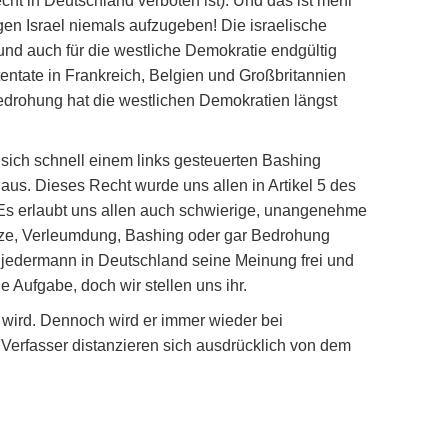
ht in Deutschland verboten ist). Und das ist mehr
gen Israel niemals aufzugeben! Die israelische
und auch für die westliche Demokratie endgültig
tentate in Frankreich, Belgien und Großbritannien
Bedrohung hat die westlichen Demokratien längst
 sich schnell einem links gesteuerten Bashing
aus. Dieses Recht wurde uns allen in Artikel 5 des
 Es erlaubt uns allen auch schwierige, unangenehme
etze, Verleumdung, Bashing oder gar Bedrohung
ss jedermann in Deutschland seine Meinung frei und
e Aufgabe, doch wir stellen uns ihr.
 wird. Dennoch wird er immer wieder bei
erfasser distanzieren sich ausdrücklich von dem