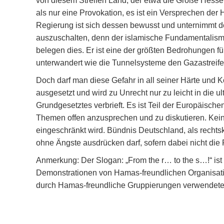
von diesem Streifen Land, der etwa die Größe Hessen
als nur eine Provokation, es ist ein Versprechen der
Regierung ist sich dessen bewusst und unternimmt de
auszuschalten, denn der islamische Fundamentalismus 
belegen dies. Er ist eine der größten Bedrohungen f
unterwandert wie die Tunnelsysteme den Gazastreife
Doch darf man diese Gefahr in all seiner Härte und 
ausgesetzt und wird zu Unrecht nur zu leicht in die 
Grundgesetztes verbrieft. Es ist Teil der Europäisc
Themen offen anzusprechen und zu diskutieren. Kein
eingeschränkt wird. Bündnis Deutschland, als rechtsk
ohne Ängste ausdrücken darf, sofern dabei nicht die R
Anmerkung: Der Slogan: „From the r… to the s…!“ ist
Demonstrationen von Hamas-freundlichen Organisati
durch Hamas-freundliche Gruppierungen verwendeten 