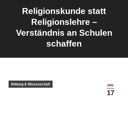
Religionskunde statt
Religionslehre –
Sie befinden sich hier:
Verständnis an Schulen
schaffen
Bildung & Wissenschaft
JAN.
17