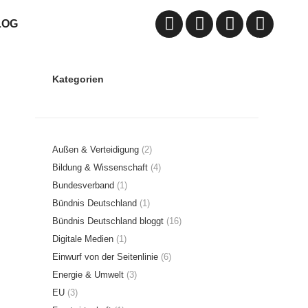
LOG
Facebook
Instagram
YouTube
Twitter
page
page
page
page
Kategorien
opens
opens
opens
opens
in
in
in
in
new
new
new
new
Außen & Verteidigung
(2)
Bildung & Wissenschaft
(4)
window
window
window
window
Bundesverband
(1)
Bündnis Deutschland
(1)
Bündnis Deutschland bloggt
(16)
Digitale Medien
(1)
Einwurf von der Seitenlinie
(6)
Energie & Umwelt
(3)
EU
(3)